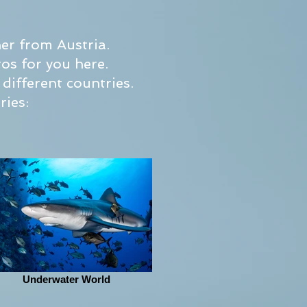
er from Austria.
os for you here.
different countries.
ries:
Underwater World